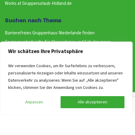
Works at Gruppenurlaub-Holland.de
Suchen nach Thema
Barrierefreies Gruppenhaus Niederlande finden
Gruppenunterkünfte für Klassenlager und Schulgruppen
Wir schätzen Ihre Privatsphäre
Gruppenhaus an einem Ferienpark
Top 10 Gruppenunterkünfte in einer Stadt
Wir verwenden Cookies, um Ihr Surferlebnis zu verbessern,
Ferienhaus mieten mit dem Hund
personalisierte Anzeigen oder Inhalte einzusetzen und unseren
Große Ferienhäuser
Datenverkehr zu analysieren. Wenn Sie auf „Alle akzeptieren"
Schlafzimmer mit eigenem Badezimmer
klicken, stimmen Sie der Anwendung von Cookies zu.
Gruppenunterkunft mit Wellness in Holland finden
Anpassen
Alle akzeptieren
Gruppenunterkünfte nach Thema
Suche anpassen
Filter anzeigen
Kontakt
Alt-Heerdt 104