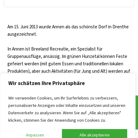
Am 15. Juni 2013 wurde Annen als das schönste Dorf in Drenthe
ausgezeichnet.
In Annen ist Breeland Recreatie, ein Spezialist für
Gruppenausflüge, ansässig. Im grünen Hunzetal können Feste
gefeiert werden (mit gutem Essen und traditionellen lokalen
Produkten), aber auch Aktivitäten (für Jung und Alt) werden auf
dem eigenen Gelände und in der näheren Umgebung
Wir schätzen Ihre Privatsphäre
organisiert.
Wir verwenden Cookies, um Ihr Surferlebnis zu verbessern,
personalisierte Anzeigen oder Inhalte einzusetzen und unseren
Datenverkehr zu analysieren. Wenn Sie auf „Alle akzeptieren"
Häufig gestellte Fragen
klicken, stimmen Sie der Anwendung von Cookies zu.
Unsere Vorgehensweise
Anpassen
Alle akzeptieren
Preise der Gruppenunterkünfte