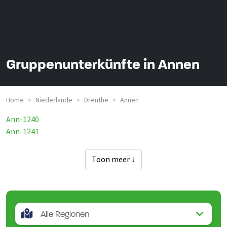
Gruppenunterkünfte in Annen
Home
Niederlande
Drenthe
Annen
>
>
>
Ann-1240
Ann-1241
Toon meer ↓