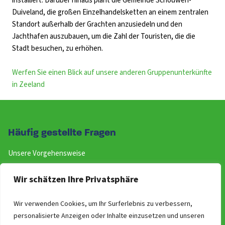
installiert. Darüber hinaus plant die Gemeinde Schouwen-
Duiveland, die großen Einzelhandelsketten an einem zentralen
Standort außerhalb der Grachten anzusiedeln und den
Jachthafen auszubauen, um die Zahl der Touristen, die die
Stadt besuchen, zu erhöhen.
Werfen Sie einen Blick auf unsere anderen Gruppenunterkünfte
in Zeeland
Häufig gestellte Fragen
Unsere Vorgehensweise
Preise der Gruppenunterkünfte
Wir schätzen Ihre Privatsphäre
Wie kann ich reservieren
Stornierung
Wir verwenden Cookies, um Ihr Surferlebnis zu verbessern,
Unverbindliche Option
personalisierte Anzeigen oder Inhalte einzusetzen und unseren