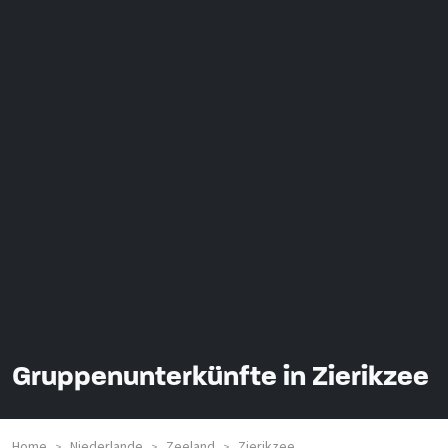
Gruppenunterkünfte in Zierikzee
Home
Niederlande
Zeeland
Zierikzee
>
>
>