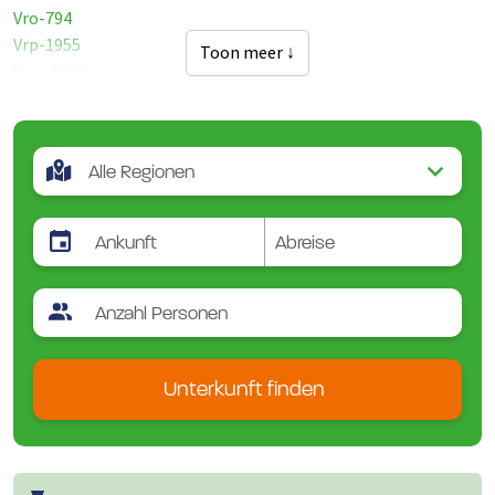
Vro-794
Vrp-1955
Toon meer ↓
Vwp-1906
Vwp-1907
Vwp-2459-1
Vwp-2459-2
Vwp-2470
Unterkunft finden