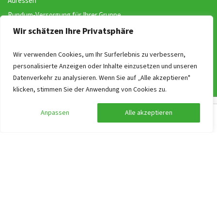
Adressen
Rundum-Versorgung für Ihrer Gruppe
Kontakt
Wir schätzen Ihre Privatsphäre
Wir verwenden Cookies, um Ihr Surferlebnis zu verbessern,
Website
personalisierte Anzeigen oder Inhalte einzusetzen und unseren
Buchen
Datenverkehr zu analysieren. Wenn Sie auf „Alle akzeptieren"
klicken, stimmen Sie der Anwendung von Cookies zu.
Über uns
Allgemeine Geschäftsbedingungen
Anpassen
Alle akzeptieren
Suche anpassen
Filter anzeigen
Newsletter!
ANWB Unterwegs App
Ferien & Feiertage in Deutschland
Works at Gruppenurlaub-Holland.de
Suchen nach Thema
Barrierefreies Gruppenhaus Niederlande finden