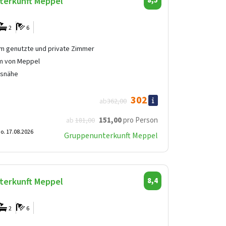
terkunft Meppel
8,5
2
6
 genutzte und private Zimmer
m von Meppel
fsnähe
302
ab
362
,00
151
,00
pro Person
ab
181
,00
o. 17.08.2026
Gruppenunterkunft Meppel
terkunft Meppel
8,4
2
6