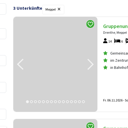
×
3
Unterkünfte
Meppel
Gruppenun
Drenthe, Meppel
14
6
Gemeinsam
im Zentru
in Bahnho
Fr. 06.11.2026 -
So