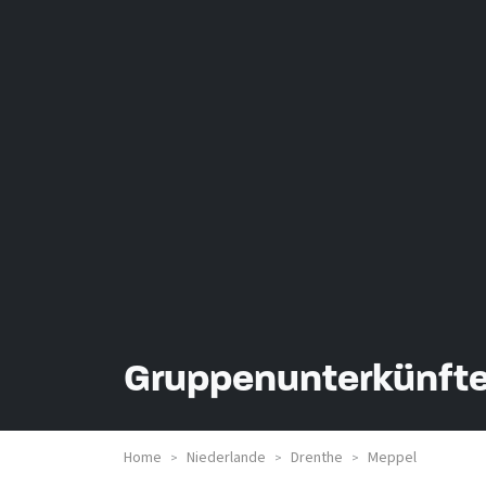
Gruppenunterkünfte
Home
Niederlande
Drenthe
Meppel
>
>
>