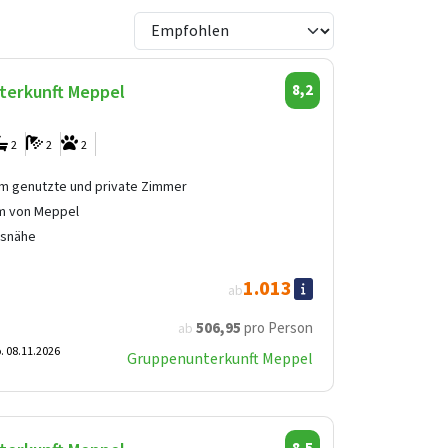
terkunft Meppel
8,2
2
2
2
 genutzte und private Zimmer
m von Meppel
fsnähe
1.013
ab
506
,95
pro Person
ab
. 08.11.2026
Gruppenunterkunft Meppel