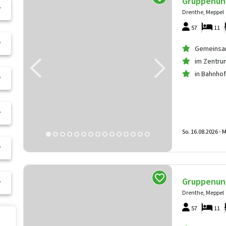
Gruppenun
Drenthe, Meppel
57
11
Gemeinsam
im Zentru
in Bahnho
So. 16.08.2026 -
M
Gruppenun
Drenthe, Meppel
57
11