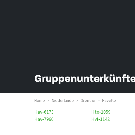
Gruppenunterkünfte
Home
Niederlande
Drenthe
Havelte
>
>
>
Hav-6173
Hte-1059
Hav-7960
Hvl-1142