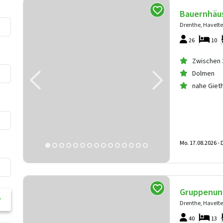
Bauernhäu
Drenthe, Havelte
26
10
Zwischen 
Dolmen
nahe Giet
Mo. 17.08.2026 -
D
Gruppenunt
Drenthe, Havelte
40
13