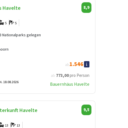
s Havelte
8,9
5
5
3 Nationalparks gelegen
hoorn
1.546
ab
773
,00
pro Person
ab
i. 18.08.2026
Bauernhäus Havelte
erkunft Havelte
9,5
13
13