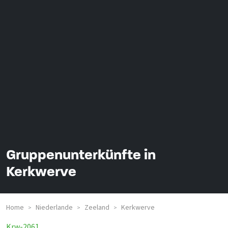
Gruppenunterkünfte in
Kerkwerve
Home
Niederlande
Zeeland
Kerkwerve
>
>
>
Krw-2061