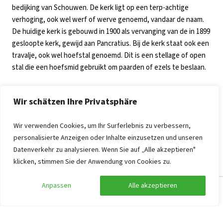
bedijking van Schouwen. De kerk ligt op een terp-achtige
verhoging, ook wel werf of werve genoemd, vandaar de naam.
De huidige kerk is gebouwd in 1900 als vervanging van de in 1899
gesloopte kerk, gewijd aan Pancratius. Bij de kerk staat ook een
travalje, ook wel hoefstal genoemd. Dit is een stellage of open
stal die een hoefsmid gebruikt om paarden of ezels te beslaan.
Huis te Werve, een vierkante donjon met enkele aanbouwsels
Wir schätzen Ihre Privatsphäre
dat oostelijk van de kerk lag, is in het begin van de achttiende
eeuw verdwenen. De laatst overgebleven Schouwse stolp, die
Wir verwenden Cookies, um Ihr Surferlebnis zu verbessern,
bij Kerkwerve lag, is in 1956 afgebroken in verband met tijdens
personalisierte Anzeigen oder Inhalte einzusetzen und unseren
de watersnood van 1953 opgelopen schade. In de buurtschap
Datenverkehr zu analysieren. Wenn Sie auf „Alle akzeptieren"
Moriaanshoofd bij Kerkwerve staat de korenmolen De Zwaan.
klicken, stimmen Sie der Anwendung von Cookies zu.
De korenmolen en de preekstoel in de Nederlands Hervormde
Kerk zijn de twee rijksmonumenten die geregistreerd staan in
Anpassen
Alle akzeptieren
Kerkwerve.
Suche anpassen
Filter anzeigen
Bekijk ook onze andere groepsaccommodaties in Zeeland