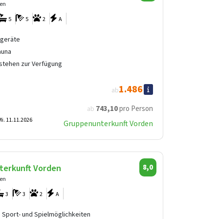
den
5
5
2
A
lgeräte
auna
 stehen zur Verfügung
1.486
ab
743
,10
pro Person
ab
i. 11.11.2026
Gruppenunterkunft Vorden
terkunft Vorden
8,0
den
3
3
2
A
 Sport- und Spielmöglichkeiten