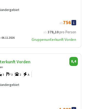
Wandergebiet
756
ab
378
,10
pro Person
ab
r. 06.11.2026
Gruppenunterkunft Vorden
terkunft Vorden
8,4
den
3
3
2
A
Wandergebiet