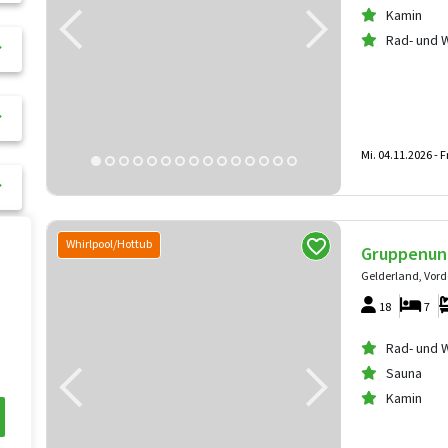
Kamin
Rad- und 
Mi. 04.11.2026 -
F
Whirlpool/Hottub
Gruppenun
Gelderland, Vor
18
7
Rad- und 
Sauna
Kamin