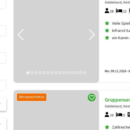
Gelderland, Vor
28
12
Viele Spie
Infrarot-S
ein Kamin
Mo. 09.11.2026 -
M
Whirlpool/Hottub
Gruppenun
Gelderland, Vor
10
5
Zahlreiche