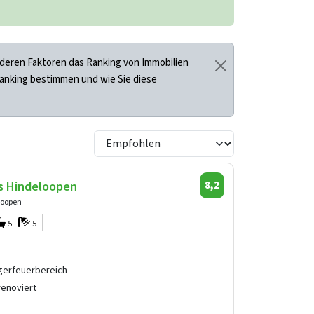
deren Faktoren das Ranking von Immobilien
Ranking bestimmen und wie Sie diese
s Hindeloopen
8,2
loopen
5
5
gerfeuerbereich
renoviert