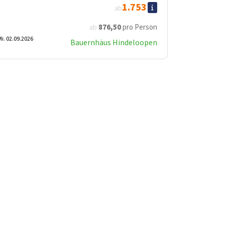
1.753
ab
876
,50
pro Person
ab
i. 02.09.2026
Bauernhäus Hindeloopen