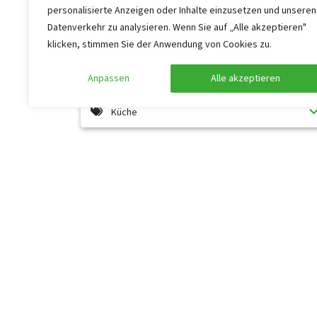
personalisierte Anzeigen oder Inhalte einzusetzen und unseren
Allgemeine Daten
Datenverkehr zu analysieren. Wenn Sie auf „Alle akzeptieren"
klicken, stimmen Sie der Anwendung von Cookies zu.
Barrierefreiheit
Anpassen
Alle akzeptieren
Küche
Wellness
Heute besuchen Touristen das sehr bekannte Städtch
nun das Vorzeigeobjekt der Hylper Hafenvereinigun