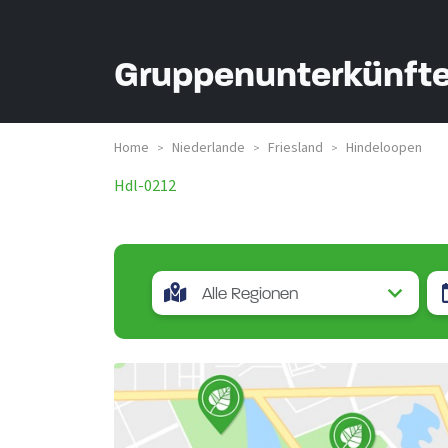
Gruppenunterkünfte
Home
Niederlande
Friesland
Hindeloopen
>
>
>
Hdl-0212