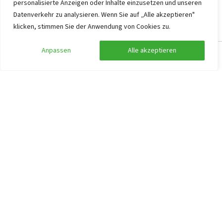
personalisierte Anzeigen oder Inhalte einzusetzen und unseren
Ferienhaus Markelo
9,3
Datenverkehr zu analysieren. Wenn Sie auf „Alle akzeptieren"
klicken, stimmen Sie der Anwendung von Cookies zu.
Overijssel, Markelo
15
8
2
2
Anpassen
Alle akzeptieren
Suche anpassen
Filter anzeigen
Großes Spielfeld
Spielscheune
Kälber ansehen
1.572
ab
786
,40
pro Person
ab
Mo. 02.11.2026 -
Fr. 06.11.2026
Ferienhaus Markelo